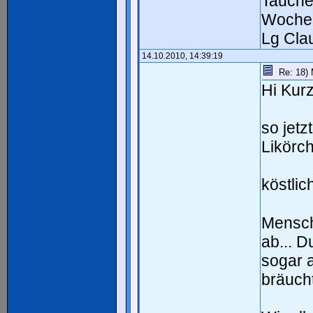
Tauchen
Woche
Lg Cla
14.10.2010, 14:39:19
Re: 18) M
Hi Kurz
so jet
Likörch
köstlic
Mensch 
ab... D
sogar 
bräucht