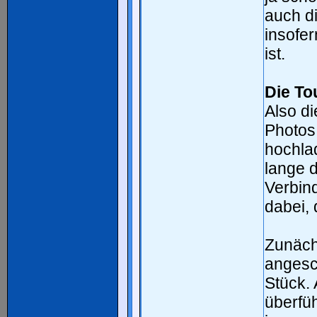
auch di
insofer
ist.
Die To
Also di
Photos 
hochla
lange d
Verbin
dabei, 
Zunäch
angesc
Stück.
überfüh