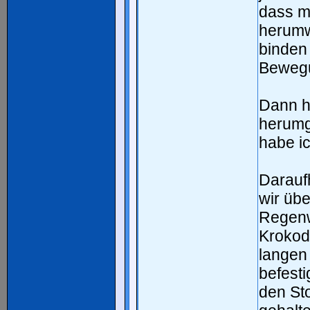
dass m
herumw
binden 
Bewegu
Dann ha
herumg
habe i
Daraufh
wir übe
Regenw
Krokod
langen
befesti
den St