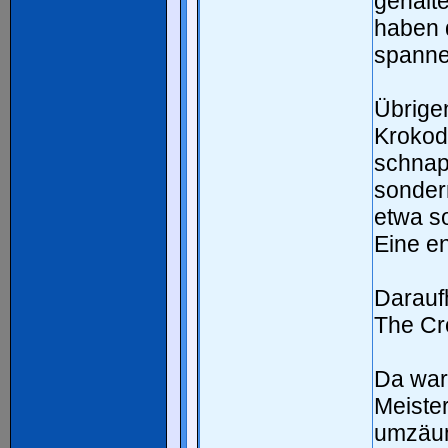
gehalt
haben 
spanne
Übrigen
Krokodi
schnap
sonder
etwa s
Eine e
Darauf
The Cr
Da war
Meister
umzäun