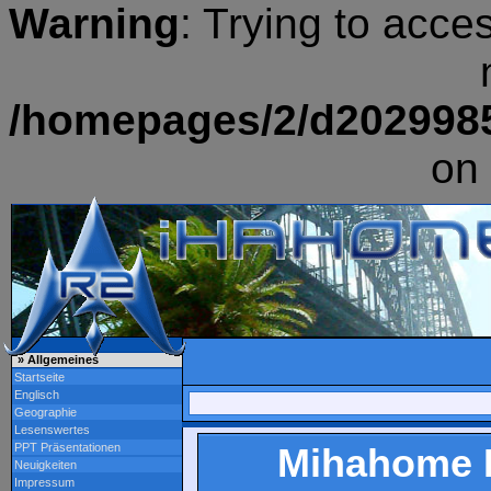
Warning
: Trying to acce
/homepages/2/d202998
on 
» Allgemeines
Startseite
Englisch
Geographie
Lesenswertes
PPT Präsentationen
Mihahome R
Neuigkeiten
Impressum