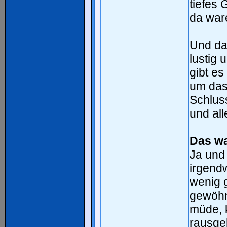
tiefes 
da ware
Und da
lustig 
gibt es
um das
Schlus
und all
Das wa
Ja und
irgendw
wenig 
gewöhnt
müde, k
rausge