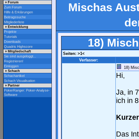
» Forum
Mischas Aust
Zum Forum
Hilfe & Erklärungen
Beitragssuche
de
Mitgliederliste
» Entwicklung
Projekte
Tutorials
18) Misch
Downloads
Quadris Highscore
» Mitgliedschaft
Seiten:
>1<
Sie sind ausgeloggt...
Verfasser:
Registrieren!
Einloggen
18) Misch
» Schach
Hi,
Schachartikel
Schach Visualisation
» Partner
Ja, in 
PokerRanger: Poker-Analyse-
Software
ich in 
Kurzer
Das Int