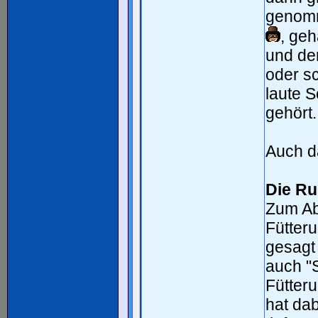
genomm
, geh
und de
oder s
laute 
gehört.
Auch d
Die R
Zum Ab
Fütter
gesagt
auch "
Fütter
hat dab