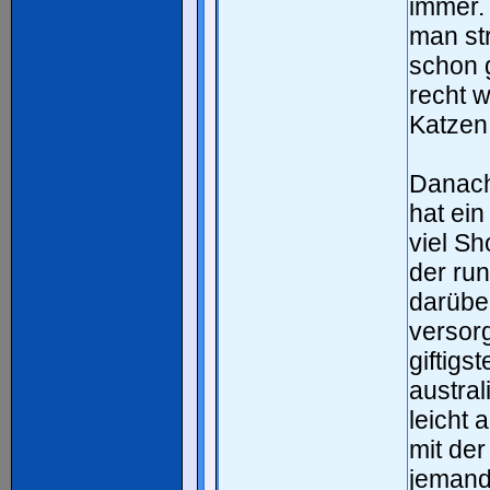
immer.
man st
schon g
recht w
Katzen
Danach
hat ein
viel S
der run
darübe
versorg
giftigs
austral
leicht 
mit der
jemande