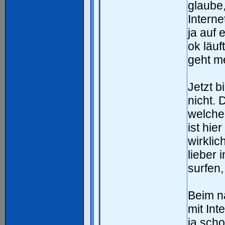
glaube,
Intern
ja auf 
ok läu
geht me
Jetzt 
nicht. 
welches
ist hie
wirklic
lieber
surfen,
Beim nä
mit Int
ja scho