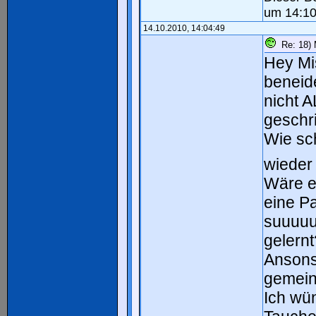
um 14:10
14.10.2010, 14:04:49
Re: 18) M
Hey Mi
beneide
nicht A
geschr
Wie sch
wieder
Wäre es
eine P
suuuuu
gelern
Ansonst
gemein
Ich wün