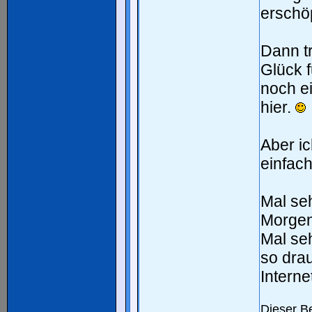
erschöp
Dann tr
Glück 
noch ei
hier.
Aber ic
einfac
Mal se
Morgen 
Mal se
so drau
Interne
Dieser Be