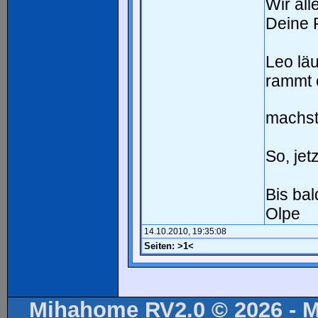
Wir all
Deine 
Leo lä
rammt 
machst
So, je
Bis ba
Olpe
14.10.2010, 19:35:08
Seiten:
>1<
Mihahome RV2.0 © 2026 - Mi