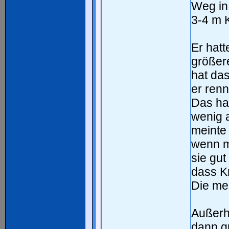
Weg in 
3-4 m 
Er hat
größere
hat da
er renn
Das ha
wenig 
meinte 
wenn m
sie gut
dass K
Die mei
Außerh
dann g